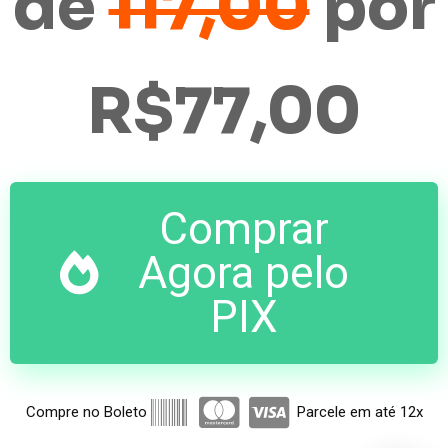
de
117,00
por
R$77,00
Comprar
Agora pelo
PIX
Compre no Boleto
Parcele em até 12x