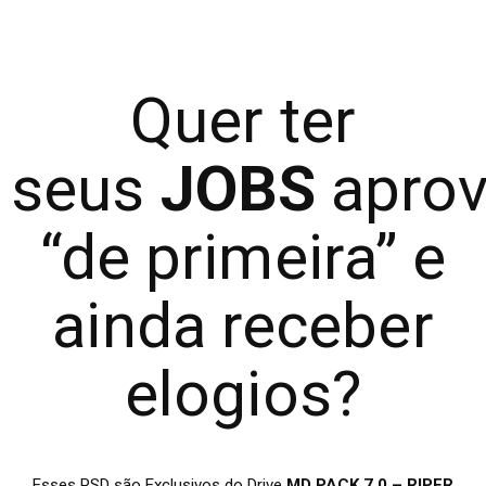
Quer ter
seus
JOBS
apro
“de primeira” e
ainda receber
elogios?
Esses PSD são Exclusivos do Drive
MD PACK 7.0 – RIPER